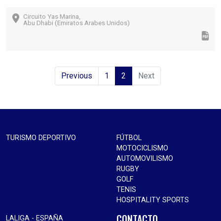
Circuito Yas Marina,
Abu Dhabi (Emiratos Arabes Unidos)
(current)
Previous
1
2
Next
TURISMO DEPORTIVO
FÚTBOL
MOTOCICLISMO
AUTOMOVILISMO
RUGBY
GOLF
TENIS
HOSPITALITY SPORTS
CONTACTO
LALIGA - ESPAÑA