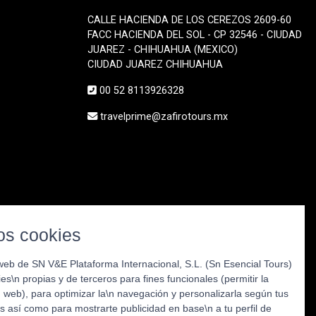
CALLE HACIENDA DE LOS CEREZOS 2609-60
FACC HACIENDA DEL SOL - CP 32546 - CIUDAD
JUAREZ - CHIHUAHUA (MEXICO)
CIUDAD JUAREZ CHIHUAHUA
00 52 8113926328
travelprime@zafirotours.mx
s cookies
web de SN V&E Plataforma Internacional, S.L. (Sn Esencial Tours)
kies\n propias y de terceros para fines funcionales (permitir la
web), para optimizar la\n navegación y personalizarla según tus
s así como para mostrarte publicidad en base\n a tu perfil de