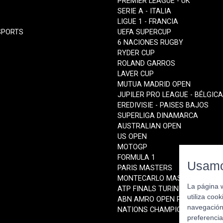
PREMIER LEAGUE - UK
SERIE A - ITALIA
LIGUE 1 - FRANCIA
SPORTS
UEFA SUPERCUP
6 NACIONES RUGBY
RYDER CUP
ROLAND GARROS
LAVER CUP
MUTUA MADRID OPEN
JUPILER PRO LEAGUE - BÉLGICA
EREDIVISIE - PAISES BAJOS
SUPERLIGA DINAMARCA
AUSTRALIAN OPEN
US OPEN
MOTOGP
FORMULA 1
Usamo
PARIS MASTERS
MONTECARLO MASTERS
La página 
ATP FINALS TURIN
utiliza coo
ABN AMRO OPEN ROTTERDAM
navegación 
NATIONS CHAMPIONSHIP
preferencia