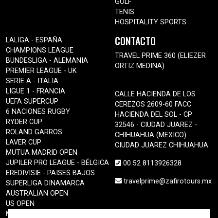
GOLF
TENIS
HOSPITALITY SPORTS
CONTACTO
LALIGA - ESPAÑA
CHAMPIONS LEAGUE
TRAVEL PRIME 360 (ELIEZER
BUNDESLIGA - ALEMANIA
ORTIZ MEDINA)
PREMIER LEAGUE - UK
SERIE A - ITALIA
LIGUE 1 - FRANCIA
CALLE HACIENDA DE LOS
UEFA SUPERCUP
CEREZOS 2609-60 FACC
6 NACIONES RUGBY
HACIENDA DEL SOL - CP
RYDER CUP
32546 - CIUDAD JUAREZ -
ROLAND GARROS
CHIHUAHUA (MEXICO)
LAVER CUP
CIUDAD JUAREZ CHIHUAHUA
MUTUA MADRID OPEN
JUPILER PRO LEAGUE - BÉLGICA
00 52 8113926328
EREDIVISIE - PAISES BAJOS
travelprime@zafirotours.mx
SUPERLIGA DINAMARCA
AUSTRALIAN OPEN
US OPEN
MOTOGP