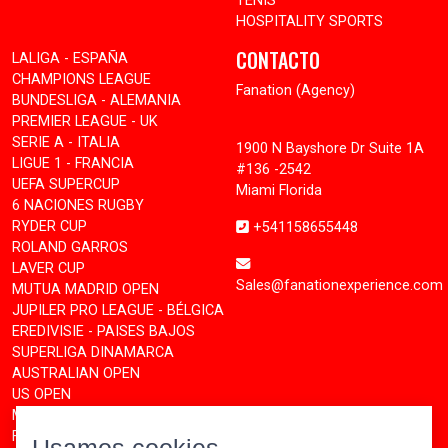
TENIS
HOSPITALITY SPORTS
CONTACTO
LALIGA - ESPAÑA
CHAMPIONS LEAGUE
Fanation (Agency)
BUNDESLIGA - ALEMANIA
PREMIER LEAGUE - UK
SERIE A - ITALIA
1900 N Bayshore Dr Suite 1A
LIGUE 1 - FRANCIA
#136 -2542
UEFA SUPERCUP
Miami Florida
6 NACIONES RUGBY
RYDER CUP
+541158655448
ROLAND GARROS
LAVER CUP
Sales@fanationexperience.com
MUTUA MADRID OPEN
JUPILER PRO LEAGUE - BÉLGICA
EREDIVISIE - PAISES BAJOS
SUPERLIGA DINAMARCA
AUSTRALIAN OPEN
US OPEN
MOTOGP
FORMULA 1