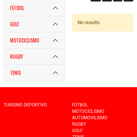
FÚTBOL
No results
GOLF
MOTOCICLISMO
RUGBY
TENIS
TURISMO DEPORTIVO
FÚTBOL
MOTOCICLISMO
AUTOMOVILISMO
RUGBY
GOLF