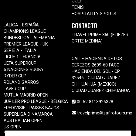
GOLF
TENIS
HOSPITALITY SPORTS
CONTACTO
LALIGA - ESPAÑA
CHAMPIONS LEAGUE
TRAVEL PRIME 360 (ELIEZER
BUNDESLIGA - ALEMANIA
ORTIZ MEDINA)
PREMIER LEAGUE - UK
SERIE A - ITALIA
LIGUE 1 - FRANCIA
CALLE HACIENDA DE LOS
UEFA SUPERCUP
CEREZOS 2609-60 FACC
6 NACIONES RUGBY
HACIENDA DEL SOL - CP
RYDER CUP
32546 - CIUDAD JUAREZ -
ROLAND GARROS
CHIHUAHUA (MEXICO)
LAVER CUP
CIUDAD JUAREZ CHIHUAHUA
MUTUA MADRID OPEN
JUPILER PRO LEAGUE - BÉLGICA
00 52 8113926328
EREDIVISIE - PAISES BAJOS
travelprime@zafirotours.mx
SUPERLIGA DINAMARCA
AUSTRALIAN OPEN
US OPEN
MOTOGP