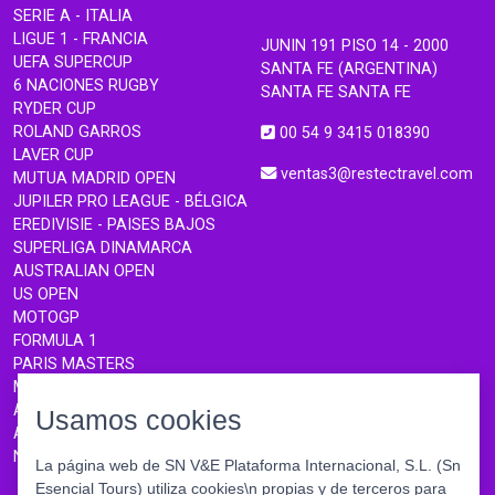
SERIE A - ITALIA
LIGUE 1 - FRANCIA
JUNIN 191 PISO 14 - 2000
UEFA SUPERCUP
SANTA FE (ARGENTINA)
6 NACIONES RUGBY
SANTA FE SANTA FE
RYDER CUP
ROLAND GARROS
00 54 9 3415 018390
LAVER CUP
ventas3@restectravel.com
MUTUA MADRID OPEN
JUPILER PRO LEAGUE - BÉLGICA
EREDIVISIE - PAISES BAJOS
SUPERLIGA DINAMARCA
AUSTRALIAN OPEN
US OPEN
MOTOGP
FORMULA 1
PARIS MASTERS
MONTECARLO MASTERS
ATP FINALS TURIN
Usamos cookies
ABN AMRO OPEN ROTTERDAM
NATIONS CHAMPIONSHIP
La página web de SN V&E Plataforma Internacional, S.L. (Sn
Esencial Tours) utiliza cookies\n propias y de terceros para