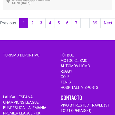
Milan (Italia)
(current)
Previous
1
2
3
4
5
6
7
…
39
Next
TURISMO DEPORTIVO
FÚTBOL
MOTOCICLISMO
AUTOMOVILISMO
RUGBY
GOLF
TENIS
HOSPITALITY SPORTS
CONTACTO
LALIGA - ESPAÑA
CHAMPIONS LEAGUE
VIVO BY RESTEC TRAVEL (V1
BUNDESLIGA - ALEMANIA
TOUR OPERADOR)
PREMIER LEAGUE - UK