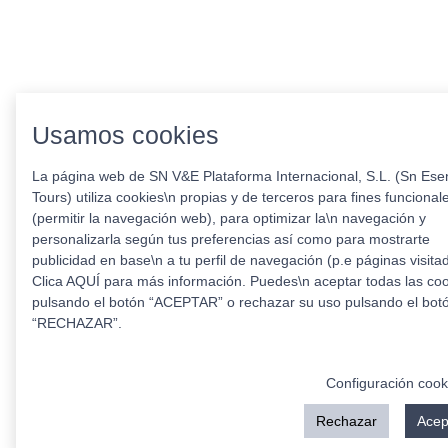
Usamos cookies
La página web de SN V&E Plataforma Internacional, S.L. (Sn Esen
Tours) utiliza cookies\n propias y de terceros para fines funcional
(permitir la navegación web), para optimizar la\n navegación y
personalizarla según tus preferencias así como para mostrarte
publicidad en base\n a tu perfil de navegación (p.e páginas visita
Clica AQUÍ para más información. Puedes\n aceptar todas las co
pulsando el botón “ACEPTAR” o rechazar su uso pulsando el bot
“RECHAZAR”.
Configuración cook
Rechazar
Acep