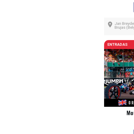
Jan Breyde
Brujas (Bel
ENTRADAS
Mo