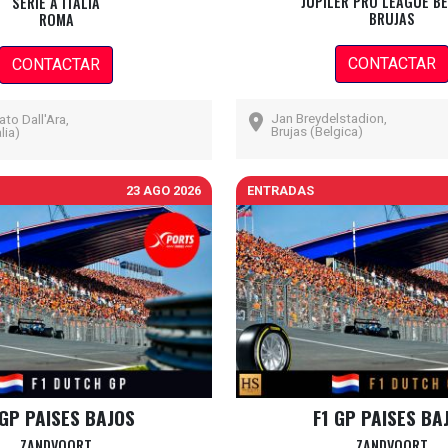
JUPILER PRO LEAGUE B
SERIE A ITALIA
BRUJAS
ROMA
CONTACTAR
CONTACTAR
Jan Breydelstadion,
to Dall'Ara,
Brujas (Belgica)
lia)
23 AGO 2026
ENTRADAS
 GP PAISES BAJOS
F1 GP PAISES BA
ZANDVOORT
ZANDVOORT