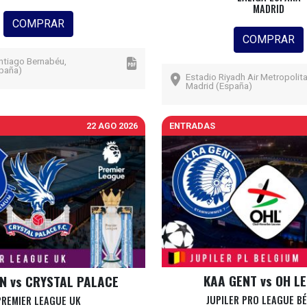
MADRID
COMPRAR
COMPRAR
ntiago Bernabéu,
paña)
Estadio Riyadh Air Metropolit
Madrid (España)
22 AGO 2026
ENTRADAS
KAA GENT vs OH L
N vs CRYSTAL PALACE
JUPILER PRO LEAGUE B
PREMIER LEAGUE UK