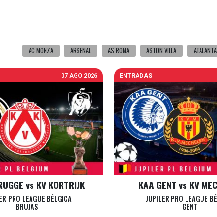
AC MONZA
ARSENAL
AS ROMA
ASTON VILLA
ATALANTA
07 AGO 2026
ENTRADAS
RUGGE vs KV KORTRIJK
KAA GENT vs KV ME
ER PRO LEAGUE BÉLGICA
JUPILER PRO LEAGUE B
BRUJAS
GENT