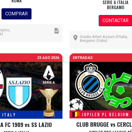
ROMA
SERIE A ITALIA
BERGAMO
COMPRAR
CONTACTAR
mpico,
a)
Stadio Atleti Azzurri d'Italia,
Bergamo (Italia)
23 AGO 2026
ENTRADAS
CLUB BRUGGE vs CERC
 FC 1909 vs SS LAZIO