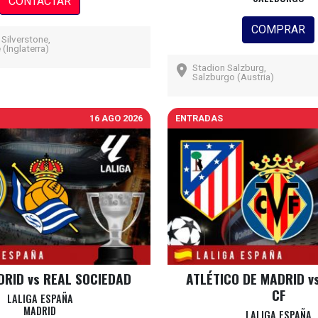
CONTACTAR
COMPRAR
 Silverstone,
 (Inglaterra)
Stadion Salzburg,
Salzburgo (Austria)
16 AGO 2026
ENTRADAS
DRID vs REAL SOCIEDAD
ATLÉTICO DE MADRID v
CF
LALIGA ESPAÑA
MADRID
LALIGA ESPAÑA