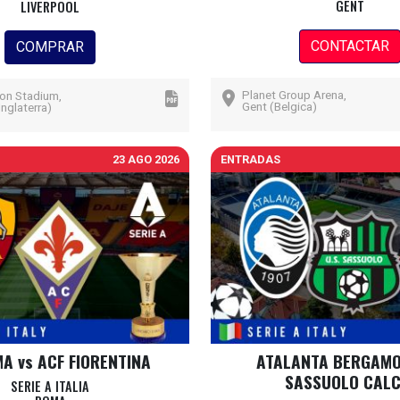
GENT
LIVERPOOL
CONTACTAR
COMPRAR
Planet Group Arena,
son Stadium,
Gent (Belgica)
Inglaterra)
23 AGO 2026
ENTRADAS
A vs ACF FIORENTINA
ATALANTA BERGAMO
SASSUOLO CALC
SERIE A ITALIA