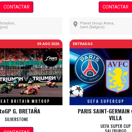
CONTACTAR
CONTACTAR
lstadion,
Planet Group Arena,
gica)
Gent (Belgica)
09 AGO 2026
ENTRADAS
toGP G. BRETAÑA
PARIS SAINT-GERMAIN 
VILLA
SILVERSTONE
UEFA SUPER CUP
SALZBURGO