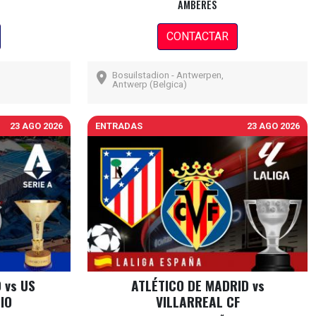
AMBERES
CONTACTAR
Bosuilstadion - Antwerpen,
Antwerp (Belgica)
23 AGO 2026
ENTRADAS
23 AGO 2026
 vs US
ATLÉTICO DE MADRID vs
IO
VILLARREAL CF